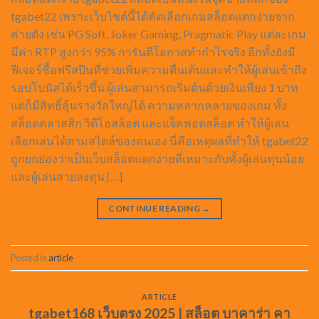
tgabet22 เพราะเว็บไซต์นี้ได้คัดเลือกเกมสล็อตแตกง่ายจาก
ค่ายดัง เช่น PG Soft, Joker Gaming, Pragmatic Play แต่ละเกม
มีค่า RTP สูงกว่า 95% การันตีโอกาสทำกำไรจริง อีกทั้งยังมี
ฟีเจอร์ซื้อฟรีสปินที่ช่วยเพิ่มความตื่นเต้นและทำให้ผู้เล่นเข้าถึง
รอบโบนัสได้เร็วขึ้น ผู้เล่นสามารถเริ่มต้นด้วยเงินเพียง 1 บาท
แต่ก็มีสิทธิ์ลุ้นรางวัลใหญ่ได้ ความหลากหลายของเกม ทั้ง
สล็อตคลาสสิก วิดีโอสล็อต และแจ็คพอตสล็อต ทำให้ผู้เล่น
เลือกเล่นได้ตามสไตล์ของตนเอง นี่คือเหตุผลที่ทำให้ tgabet22
ถูกยกย่องว่าเป็นเว็บสล็อตแตกง่ายที่เหมาะกับทั้งผู้เล่นทุนน้อย
และผู้เล่นสายลงทุน […]
CONTINUE READING
→
Posted in
article
ARTICLE
tgabet168 เว็บตรง 2025 | สล็อต บาคาร่า คา