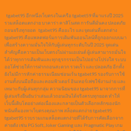
tgabet95 อีกหนึ่งเว็บตรงในเครือ tgabet59 ที่มาแรงปี 2025
รวมสล็อตแตกง่าย บาคาร่า คาสิโนสด การันตีมั่นคง ปลอดภัย
ถอนจริงทุกยอด tgabet95 คืออะไร และจุดเด่นที่แตกต่าง
tgabet95 คือแพลตฟอร์มการเดิมพันออนไลน์ที่ถูกออกแบบมา
เพื่อสร้างความมั่นใจให้กับผู้เล่นทุกระดับในปี 2025 จุดเด่น
สำคัญคือความเป็นเว็บตรงไม่ผ่านเอเย่นต์ ผู้เล่นสามารถมั่นใจ
ได้ว่าทุกการเดิมพันและทุกธุรกรรมเป็นไปอย่างโปร่งใส ระบบ
ออโต้ช่วยให้การฝากถอนสะดวก รวดเร็ว และปลอดภัย อีกทั้ง
ยังไม่มีการหักค่าธรรมเนียมซ่อนเร้น tgabet95 รองรับการใช้
งานทั้งบนมือถือและคอมพิวเตอร์ อินเทอร์เฟซใช้งานง่าย และ
เหมาะกับผู้เล่นทุกกลุ่ม ความนิยมของ tgabet95 มาจากการที่
ผู้เล่นจริงยืนยันว่าเล่นแล้วถอนเงินได้จริงครบทุกยอด ทำให้
เว็บนี้เติบโตอย่างต่อเนื่องและกลายเป็นตัวเลือกหลักของนัก
พนันที่มองหาเว็บตรงคุณภาพ สล็อตแตกง่าย tgabet95
tgabet95 รวบรวมเกมสล็อตแตกง่ายที่ได้รับการคัดเลือกจาก
ค่ายดัง เช่น PG Soft, Joker Gaming และ Pragmatic Play เกม