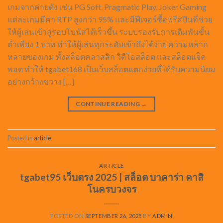
เกมจากค่ายดัง เช่น PG Soft, Pragmatic Play, Joker Gaming
แต่ละเกมมีค่า RTP สูงกว่า 95% และมีฟีเจอร์ซื้อฟรีสปินที่ช่วย
ให้ผู้เล่นเข้าสู่รอบโบนัสได้เร็วขึ้น ระบบรองรับการเดิมพันขั้น
ต่ำเพียง 1 บาท ทำให้ผู้เล่นทุกระดับเข้าถึงได้ง่าย ความหลาก
หลายของเกม ทั้งสล็อตคลาสสิก วิดีโอสล็อต และสล็อตแจ็ค
พอต ทำให้ tgabet168 เป็นเว็บสล็อตแตกง่ายที่ได้รับความนิยม
อย่างกว้างขวาง […]
CONTINUE READING
→
Posted in
article
ARTICLE
tgabet95 เว็บตรง 2025 | สล็อต บาคาร่า คาสิ
โนครบวงจร
POSTED ON
SEPTEMBER 26, 2025
BY
ADMIN