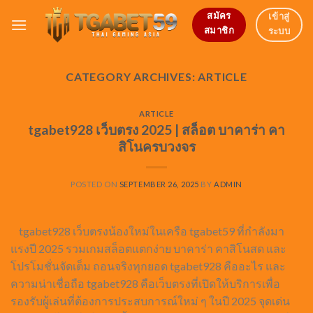
Skip
สมัคร
เข้าสู่
to
สมาชิก
ระบบ
content
CATEGORY ARCHIVES:
ARTICLE
ARTICLE
tgabet928 เว็บตรง 2025 | สล็อต บาคาร่า คา
สิโนครบวงจร
POSTED ON
SEPTEMBER 26, 2025
BY
ADMIN
tgabet928 เว็บตรงน้องใหม่ในเครือ tgabet59 ที่กำลังมา
แรงปี 2025 รวมเกมสล็อตแตกง่าย บาคาร่า คาสิโนสด และ
โปรโมชั่นจัดเต็ม ถอนจริงทุกยอด tgabet928 คืออะไร และ
ความน่าเชื่อถือ tgabet928 คือเว็บตรงที่เปิดให้บริการเพื่อ
รองรับผู้เล่นที่ต้องการประสบการณ์ใหม่ ๆ ในปี 2025 จุดเด่น