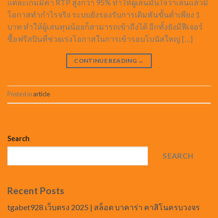
แต่ละเกมมีค่า RTP สูงกว่า 95% ทำให้ผู้เล่นมั่นใจว่าเล่นแล้วมี
โอกาสทำกำไรจริง ระบบยังรองรับการเดิมพันขั้นต่ำเพียง 1
บาท ทำให้ผู้เล่นทุนน้อยก็สามารถเข้าถึงได้ อีกทั้งยังมีฟีเจอร์
ซื้อฟรีสปินที่ช่วยเร่งโอกาสในการเข้ารอบโบนัสใหญ่ […]
CONTINUE READING
→
Posted in
article
Search
SEARCH
Recent Posts
tgabet928 เว็บตรง 2025 | สล็อต บาคาร่า คาสิโนครบวงจร