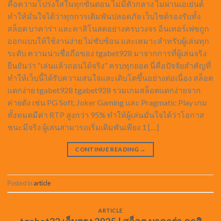
คือความโปร่งใสในทุกขั้นตอน ไม่มีตัวกลาง ไม่ผ่านเอเย่นต์
ทำให้มั่นใจได้ว่าทุกการเดิมพันปลอดภัย เว็บไซต์รองรับทั้ง
สล็อต บาคาร่า และคาสิโนสดอย่างครบวงจร อินเทอร์เฟซถูก
ออกแบบให้ใช้งานง่าย ไม่ซับซ้อน และเหมาะสำหรับผู้เล่นทุก
ระดับ ความน่าเชื่อถือของ tgabet928 มาจากการที่ผู้เล่นจริง
ยืนยันว่า “เล่นแล้วถอนได้จริง” ครบทุกยอด นี่คือปัจจัยสำคัญที่
ทำให้เว็บนี้ได้รับความสนใจและเติบโตขึ้นอย่างต่อเนื่อง สล็อต
แตกง่าย tgabet928 tgabet928 รวมเกมสล็อตแตกง่ายจาก
ค่ายดัง เช่น PG Soft, Joker Gaming และ Pragmatic Play เกม
ทั้งหมดมีค่า RTP สูงกว่า 95% ทำให้ผู้เล่นมั่นใจได้ว่าโอกาส
ชนะมีจริง ผู้เล่นสามารถเริ่มเดิมพันเพียง 1 […]
CONTINUE READING
→
Posted in
article
ARTICLE